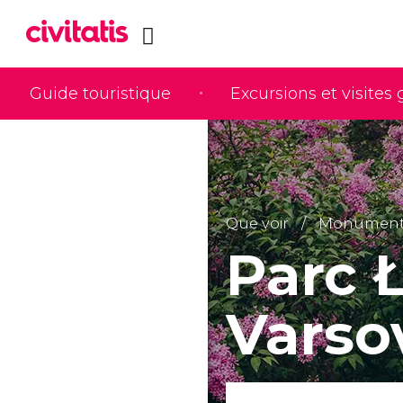
Guide touristique
Excursions et visites
Que voir
Monuments
Parc 
Varso