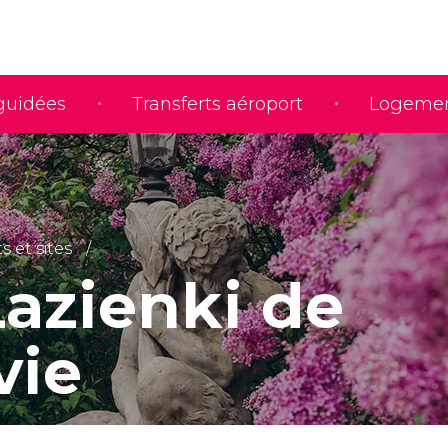
 guidées
Transferts aéroport
Logeme
 et sites
Łazienki de
vie