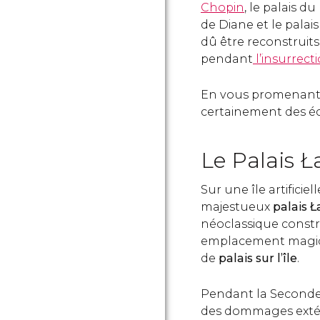
Chopin
, le palais d
de Diane et le palai
dû être reconstrui
pendant
l’insurrect
En vous promenant d
certainement des éc
Le Palais Ł
Sur une île artificie
majestueux
palais Ł
néoclassique constru
emplacement magiqu
de
palais sur l’île
.
Pendant la Seconde 
des dommages extérie