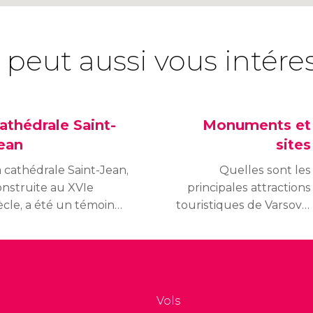
 peut aussi vous intére
athédrale Saint-
Monuments et
ean
sites
 cathédrale Saint-Jean,
Quelles sont les
onstruite au XVIe
principales attractions
ècle, a été un témoin
touristiques de Varsovie
dèle de l'histoire de
? Découvrez les
rsovie. Elle a été
meilleurs monuments
truite par les nazis et
et sites touristiques de
t aujourd'hui l'une
la capitale polonaise.
es cathédrales les plus
Vols
emarquables de la