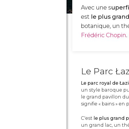
Avec une s
uperf
est
le plus gran
botanique, un théâ
Frédéric Chopin
.
Le Parc Łaz
Le parc royal de Łazi
un style baroque p
le grand pavillon du
signifie « bains » en 
C'est
le plus grand p
un grand lac, un thé