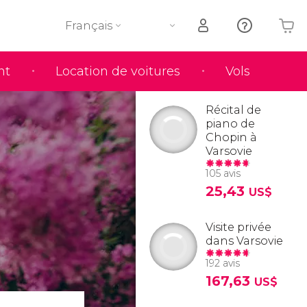
Français
nt
Location de voitures
Vols
Votre panier est vide
Récital de
piano de
Chopin à
Varsovie
105 avis
25,43
US$
Visite privée
dans Varsovie
192 avis
167,63
US$