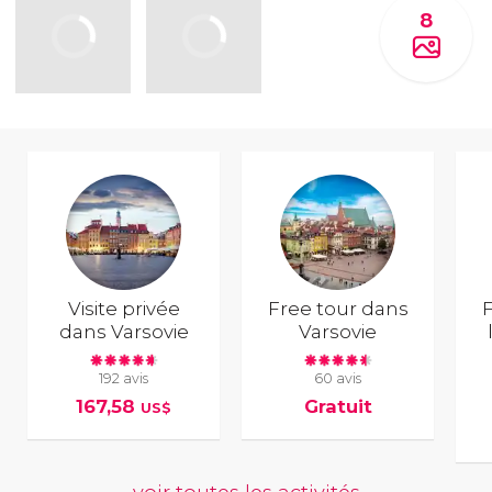
8
Visite privée
Free tour dans
F
dans Varsovie
Varsovie
192 avis
60 avis
167,58
Gratuit
US$