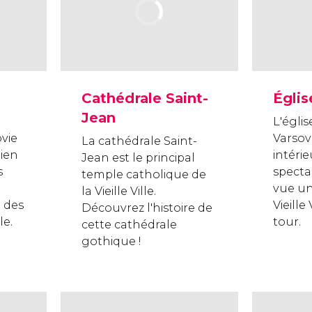
Cathédrale Saint-
Églis
Jean
L'égli
vie
Varsov
La cathédrale Saint-
Bien
intéri
Jean est le principal
s
specta
temple catholique de
vue un
la Vieille Ville.
 des
Vieille
Découvrez l'histoire de
le.
tour.
cette cathédrale
gothique !