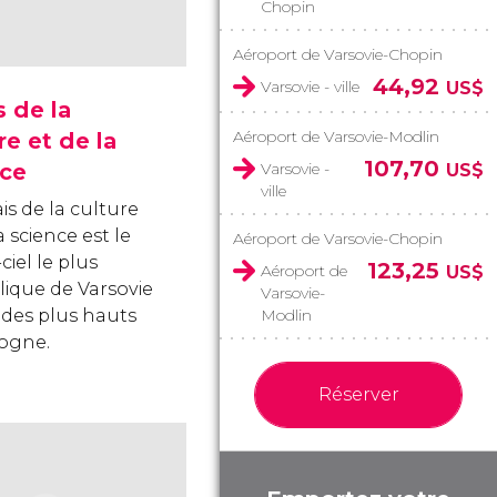
Chopin
Aéroport de Varsovie-Chopin
44,92
Varsovie - ville
US$
s de la
Aéroport de Varsovie-Modlin
re et de la
107,70
nce
Varsovie -
US$
ville
is de la culture
a science est le
Aéroport de Varsovie-Chopin
ciel le plus
123,25
Aéroport de
US$
ique de Varsovie
Varsovie-
n des plus hauts
Modlin
ogne.
Réserver