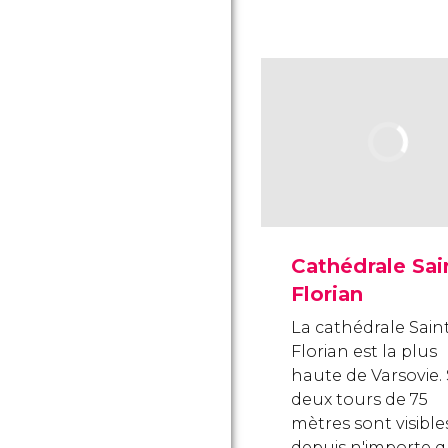
Cathédrale Sai
Florian
La cathédrale Sain
Florian est la plus
haute de Varsovie.
deux tours de 75
mètres sont visible
depuis n'importe q