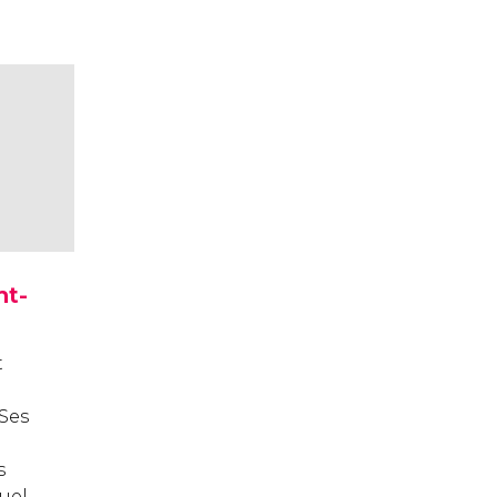
nt-
t
 Ses
s
uel