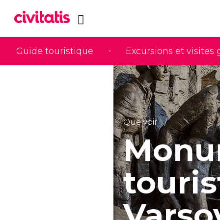
Guide touristique
Excursions et visites
Que voir
Monum
touri
Varso