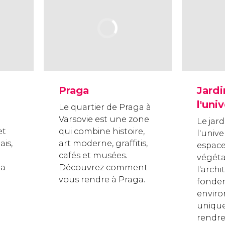
Praga
Jardi
l'uni
Le quartier de Praga à
Varsovie est une zone
Le jar
et
qui combine histoire,
l'unive
ais,
art moderne, graffitis,
espace
cafés et musées.
végéta
la
Découvrez comment
l'archi
vous rendre à Praga.
fonde
envir
unique
rendre