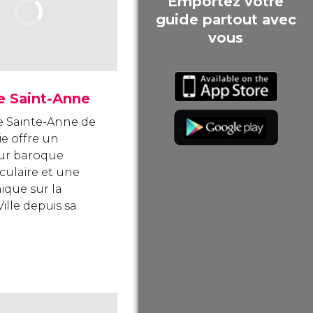
Emportez votre
guide partout avec
vous
e Saint-Anne
se Sainte-Anne de
ie offre un
eur baroque
culaire et une
ique sur la
 Ville depuis sa