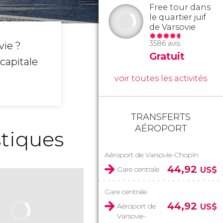
Free tour dans
le quartier juif
de Varsovie
3586 avis
vie ?
Gratuit
capitale
voir toutes les activités
TRANSFERTS
AÉROPORT
stiques
Aéroport de Varsovie-Chopin
44,92
Gare centrale
US$
Gare centrale
44,92
Aéroport de
US$
Varsovie-