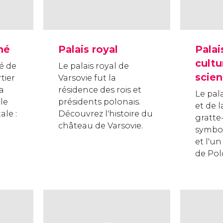
hé
Palais royal
Palai
cultu
é de
Le palais royal de
scie
tier
Varsovie fut la
la
résidence des rois et
Le pala
 le
présidents polonais.
et de l
ale :
Découvrez l'histoire du
gratte-
château de Varsovie.
symbol
et l'u
de Pol