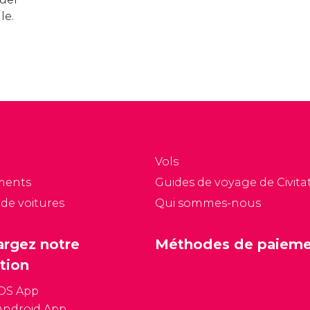
le.
Vols
ments
Guides de voyage de Civitat
 de voitures
Qui sommes-nous
argez notre
Méthodes de paiem
tion
iOS App
Android App