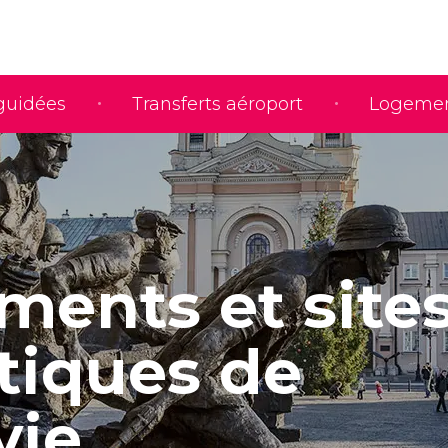
 guidées
Transferts aéroport
Logeme
ents et site
stiques de
vie