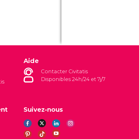
Aide
Contacter Civitatis
Disponibles 24h/24 et 7j/7
is
ent
Suivez-nous