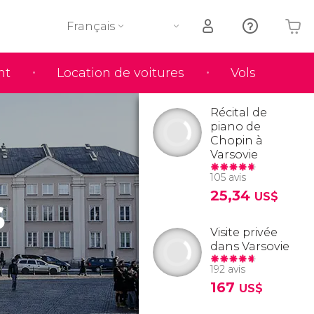
Français
nt
Location de voitures
Vols
Votre panier est vide
Récital de
piano de
Chopin à
Varsovie
105 avis
s
25,34
US$
Visite privée
dans Varsovie
192 avis
167
US$