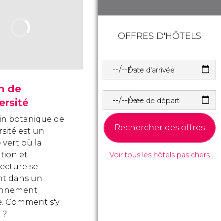
OFFRES D'HÔTELS
Date d'arrivée
n de
Date de départ
versité
din botanique de
Rechercher des offres
rsité est un
 vert où la
tion et
Voir tous les hôtels pas chers
tecture se
nt dans un
onnement
. Comment s'y
 ?